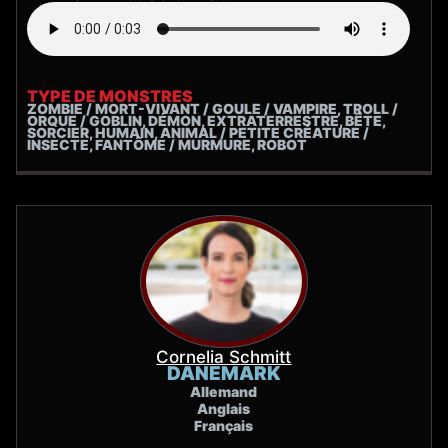
TYPE DE MONSTRES
ZOMBIE / MORT-VIVANT / GOULE / VAMPIRE, TROLL /
ORQUE / GOBLIN, DÉMON, EXTRATERRESTRE, BÊTE,
SORCIER, HUMAIN, ANIMAL / PETITE CRÉATURE /
INSECTE, FANTÔME / MURMURE, ROBOT
Cornelia Schmitt
DANEMARK
Allemand
Anglais
Français