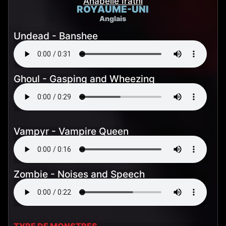
Anabelle Iratni
ROYAUME-UNI
Anglais
Undead - Banshee
Ghoul - Gasping and Wheezing
Vampyr - Vampire Queen
Zombie - Noises and Speech
TYPE DE MONSTRES