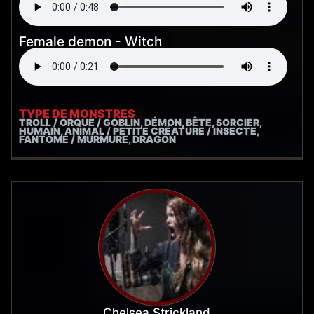
Female demon - Witch
TYPE DE MONSTRES
TROLL / ORQUE / GOBLIN, DÉMON, BÊTE, SORCIER,
HUMAIN, ANIMAL / PETITE CRÉATURE / INSECTE,
FANTÔME / MURMURE, DRAGON
Chelsea Strickland