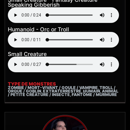
Speaking Gibberish
Humanoid - Orc or Troll
Small Creature
TYPE DE MONSTRES
ZOMBIE / MORT-VIVANT / GOULE / VAMPIRE, TROLL /
ORQUE / GOBLIN, EXTRATERRESTRE, HUMAIN, ANIMAL
/ PETITE CRÉATURE / INSECTE, FANTÔME / MURMURE