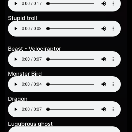
Stupid troll
Beast - Velociraptor
Monster Bird
Dragon
Lugubrous ghost