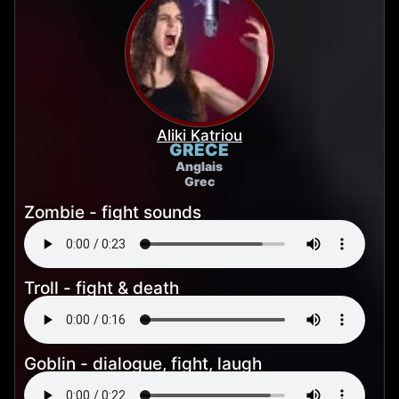
Aliki Katriou
GRÈCE
Anglais
Grec
Zombie - fight sounds
Troll - fight & death
Goblin - dialogue, fight, laugh