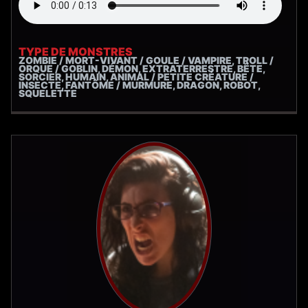
TYPE DE MONSTRES
ZOMBIE / MORT-VIVANT / GOULE / VAMPIRE, TROLL /
ORQUE / GOBLIN, DÉMON, EXTRATERRESTRE, BÊTE,
SORCIER, HUMAIN, ANIMAL / PETITE CRÉATURE /
INSECTE, FANTÔME / MURMURE, DRAGON, ROBOT,
SQUELETTE