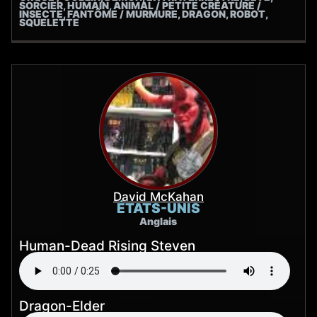
SORCIER, HUMAIN, ANIMAL / PETITE CRÉATURE /
INSECTE, FANTÔME / MURMURE, DRAGON, ROBOT,
SQUELETTE
David McKahan
ÉTATS-UNIS
Anglais
Human-Dead Rising Steven
Dragon-Elder