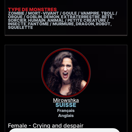
TYPE DE MONSTRES
ZOMBIE / MORT-VIVANT / GOULE / VAMPIRE, TROLL /
ORQUE / GOBLIN, DÉMON, EXTRATERRESTRE, BÊTE,
SORCIER, HUMAIN, ANIMAL / PETITE CRÉATURE /
INSECTE, FANTÔME / MURMURE, DRAGON, ROBOT,
SQUELETTE
Mirowshka
SUISSE
Français
Anglais
Female - Crying and despair