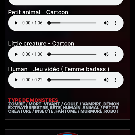
Petit animal - Cartoon
Little creature - Cartoon
Human - Jeu vidéo ( Femme badass )
TYPE DE MONSTRES
ZOMBIE / MORT-VIVANT / GOULE / VAMPIRE, DÉMON,
EXTRATERRESTRE, BÊTE, HUMAIN, ANIMAL / PETITE
CRÉATURE / INSECTE, FANTÔME / MURMURE, ROBOT